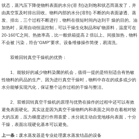
状态，蒸汽压下降使物料表面的水分(溶 剂)达到饱和状态而蒸发了，并
由真空泵及时排出回收。物料内部的水分(溶剂) 不断的向表面渗透、蒸
发、排出，三个过程不断进行，物料在很短时间内达到干 燥的目的。油
加热时，采用自动恒温控制，可以干燥生化制品和矿物原料，温度可在
20-160℃之间。热效率高，比一般烘箱提高 2 倍以上。间接加热，物料
不会被 污染，符合“GMP”要求。设备维修操作简便，易清洗。
双锥回转真空干燥机的优势：
1、能较好的减少物料染菌的机会，值得一提的是特别适合有热敏
性物料的药品的生产。因为进行真空干燥时，物料中存在的或多或少的
水分能够实现汽化，保证整个运作过程的干燥与整洁。
2、双锥回转真空干燥机的原理与优势在操作的过程中还可以有效
避免表面硬化。其实这是因为真空干燥物料内和表面之间存在着相对较
大的压差，压力梯度进行作用喜爱，水分就主动自觉地移向表面，十分
干燥，表面出现硬化基本可以避免。
上一条：
废水蒸发器是专业处理废水蒸发结晶的设备